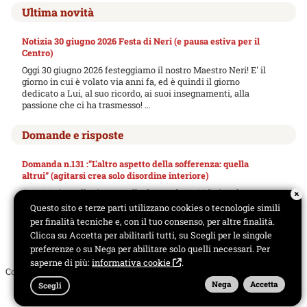
Ultima novità
Notizia 30 giugno 2026 Festa di Neri (e pausa estiva per il
Centro)
Oggi 30 giugno 2026 festeggiamo il nostro Maestro Neri! E' il
giorno in cui è volato via anni fa, ed è quindi il giorno
dedicato a Lui, al suo ricordo, ai suoi insegnamenti, alla
passione che ci ha trasmesso! …
Domande e risposte
Domanda n.131 :”L'altro aspetto della sofferenza: quella
altrui” (agitarsi crea solo disordine interiore)
Cara Maria, nella risposta alla domanda n.126 hai parlato
della nostra personale sofferenza, quella che sentiamo dentro
Questo sito e terze parti utilizzano cookies o tecnologie simili
di noi e che dobbiamo accettare, che anzi è un dono (“un
per finalità tecniche e, con il tuo consenso, per altre finalità.
premio e non una condanna”), una…
Clicca su Accetta per abilitarli tutti, su Scegli per le singole
preferenze o su Nega per abilitare solo quelli necessari. Per
saperne di più:
informativa cookie
.
Copyright © 2025 - Centro Spirituale il Sentiero di Neri Flavi |
Note legali
Nega
Accetta
Scegli
-
Cookies
-
Privacy