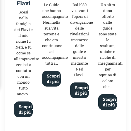
Flavi
Le Guide
Dal 1980
Un altro
che hanno
va avanti
dono
Scesi
accompagnato
l'opera di
offerto
nella
Neri nella
divulgazione
dalle
famiglia
sua vita
delle
guide
dei Flavi e
terrena e
rivelazioni
sono state
il mio
che ora
trasmesse
le
nome fu
continuano
dalle
sculture,
Neri, e fu
ad
guide e
uniche e
come se
accompagnare
maestri
ricche di
all'improvviso
tutti i...
mediante
insegnamenti
venissi a
Neri
per
contatto
Flavi...
ognuno di
Scopri
con un
coloro
di più
mondo
che...
Scopri
tutto
di più
nuovo...
Scopri
di più
Scopri
di più