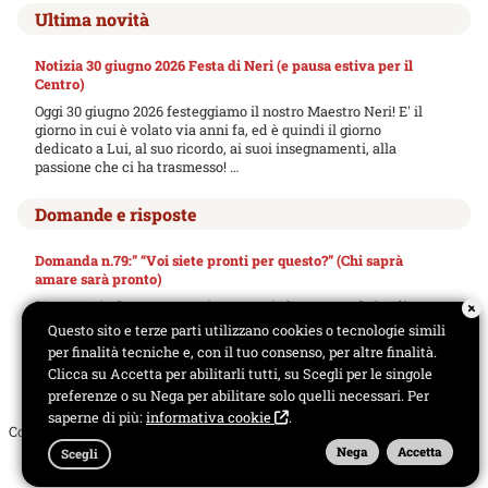
Ultima novità
Notizia 30 giugno 2026 Festa di Neri (e pausa estiva per il
Centro)
Oggi 30 giugno 2026 festeggiamo il nostro Maestro Neri! E' il
giorno in cui è volato via anni fa, ed è quindi il giorno
dedicato a Lui, al suo ricordo, ai suoi insegnamenti, alla
passione che ci ha trasmesso! …
Domande e risposte
Domanda n.79:” “Voi siete pronti per questo?” (Chi saprà
amare sarà pronto)
“Cara Maria, leggo sempre i messaggi che trovo sul sito di
Neri, cerco di meditare e di pregare e soprattutto cerco di
Questo sito e terze parti utilizzano cookies o tecnologie simili
capire il lavoro che dobbiamo fare noi -che siamo stati
per finalità tecniche e, con il tuo consenso, per altre finalità.
“chiamati”- per ritrovare la via che…
Clicca su Accetta per abilitarli tutti, su Scegli per le singole
preferenze o su Nega per abilitare solo quelli necessari. Per
saperne di più:
informativa cookie
.
Copyright © 2025 - Centro Spirituale il Sentiero di Neri Flavi |
Note legali
Nega
Accetta
Scegli
-
Cookies
-
Privacy