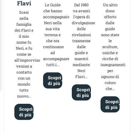
Flavi
Le Guide
Dal 1980
Un altro
che hanno
va avanti
dono
Scesi
accompagnato
l'opera di
offerto
nella
Neri nella
divulgazione
dalle
famiglia
sua vita
delle
guide
dei Flavi e
terrena e
rivelazioni
sono state
il mio
che ora
trasmesse
le
nome fu
continuano
dalle
sculture,
Neri, e fu
ad
guide e
uniche e
come se
accompagnare
maestri
ricche di
all'improvviso
tutti i...
mediante
insegnamenti
venissi a
Neri
per
contatto
Flavi...
ognuno di
Scopri
con un
coloro
di più
mondo
che...
Scopri
tutto
di più
nuovo...
Scopri
di più
Scopri
di più