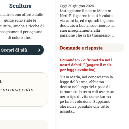
Sculture
Oggi 30 giugno 2026
festeggiamo il nostro Maestro
n altro dono offerto dalle
Neri! E' il giorno in cui è volato
guide sono state le
via anni fa, ed è quindi il giorno
dedicato a Lui, al suo ricordo, ai
ulture, uniche e ricche di
suoi insegnamenti, alla
insegnamenti per ognuno
passione che ci ha trasmesso! …
di coloro che...
Domande e risposte
Scopri di più
Domanda n.72: ”Rimetti a noi i
nostri debiti...” (pagare il male
per legge evolutiva)
“Cara Maria, noi conosciamo la
e.
legge del karma, abbiamo
deciso nel luogo del riposo di
 in corso; entro
tornare sulla terra e di avere un
certo tipo di vita come karma
pe fare evoluzione. Sappiamo
che non è possibile che tutto
accada…