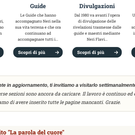
Guide
Divulgazioni
Le Guide che hanno
Dal 1980 va avanti l'opera
U
i,
accompagnato Neri nella
di divulgazione delle
so
sua vita terrena e che ora
rivelazioni trasmesse dalle
sc
n
continuano ad
guide e maestri mediante
accompagnare tutti i...
Neri Flavi...
Scopri di più
Scopri di più
nte in aggiornamento, ti invitiamo a visitarlo settimanalment
rse sezioni sono ancora da caricare. Il lavoro è continuo ed è
mo di avere inserito tutte le pagine mancanti. Grazie.
to "La parola del cuore"