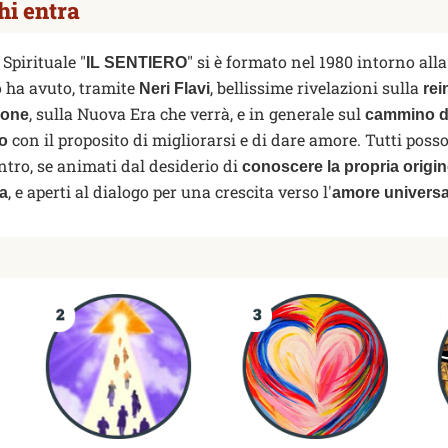
hi entra
 Spirituale "
" si è formato nel 1980 intorno all
IL SENTIERO
o ha avuto, tramite
, bellissime rivelazioni sulla
Neri Flavi
rei
, sulla Nuova Era che verrà, e in generale sul
ione
cammino d
con il proposito di migliorarsi e di dare amore. Tutti poss
io
entro, se animati dal desiderio di
conoscere la propria origi
, e aperti al dialogo per una crescita verso l'
ta
amore universa