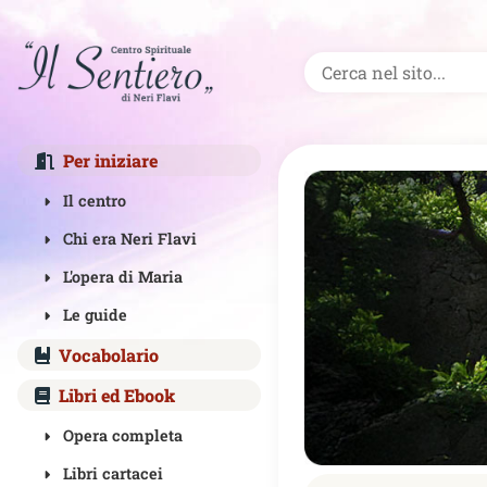
Per iniziare
Il centro
Chi era Neri Flavi
L'opera di Maria
Le guide
Vocabolario
Libri ed Ebook
Opera completa
Libri cartacei