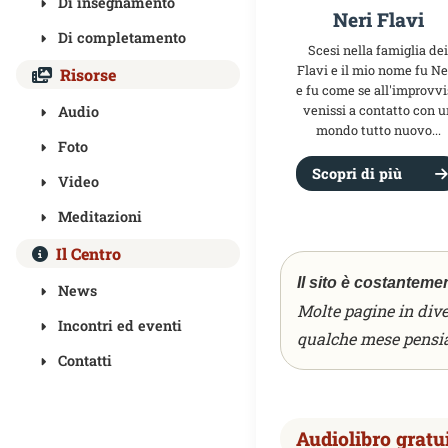
Di insegnamento
Neri Flavi
Di completamento
Scesi nella famiglia dei
Flavi e il mio nome fu Ner
Risorse
e fu come se all'improvvi
Audio
venissi a contatto con u
mondo tutto nuovo...
Foto
Scopri di più
Video
Meditazioni
Il Centro
Il sito è costanteme
News
Molte pagine in dive
Incontri ed eventi
qualche mese pensia
Contatti
Audiolibro gratui