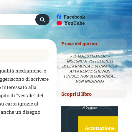
Facebook
YouTube
Frase del giorno
~ IL MAESTRO NERI ~
INSEGNO A VOI I SEGRETI
DELL’ARMONIA E DI UNA VITA
 qualità medianiche, e
APPARENTE CHE NON
FINISCE, NON SI CONSUMA…
uggeriscono di scrivere
NON INGANNA!
 interessato alla
Scopri il libro
pito di "vestale" del
su carta (grazie al
to anche un disegno.