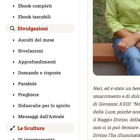
Ebook completi
Ebook tascabili
Divulgazioni
Ascolti del mese
Rivelazioni
Approfondimenti
Domande e risposte
Parabole
Neri, ed è stato un be
Preghiere
smarrimento e di dolore
di Giovanni XXIII: “Non
Didascalie per lo spirito
della Luce, poiché non
Messaggi dall'Astrale
il Raggio Divino, dell
non ci si può fermare m
Le Sculture
Divino l’ha illuminata
Di insegnamento