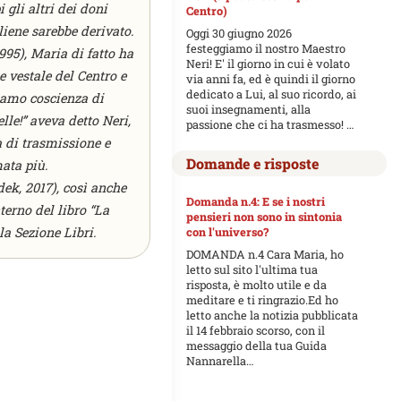
 gli altri dei doni
Centro)
liene sarebbe derivato.
Oggi 30 giugno 2026
festeggiamo il nostro Maestro
995), Maria di fatto ha
Neri! E' il giorno in cui è volato
e vestale del Centro e
via anni fa, ed è quindi il giorno
dedicato a Lui, al suo ricordo, ai
biamo coscienza di
suoi insegnamenti, alla
lle!” aveva detto Neri,
passione che ci ha trasmesso! …
a di trasmissione e
Domande e risposte
ata più.
dek, 2017), così anche
Domanda n.4: E se i nostri
terno del libro “La
pensieri non sono in sintonia
la Sezione Libri.
con l'universo?
DOMANDA n.4 Cara Maria, ho
letto sul sito l'ultima tua
risposta, è molto utile e da
meditare e ti ringrazio.Ed ho
letto anche la notizia pubblicata
il 14 febbraio scorso, con il
messaggio della tua Guida
Nannarella…