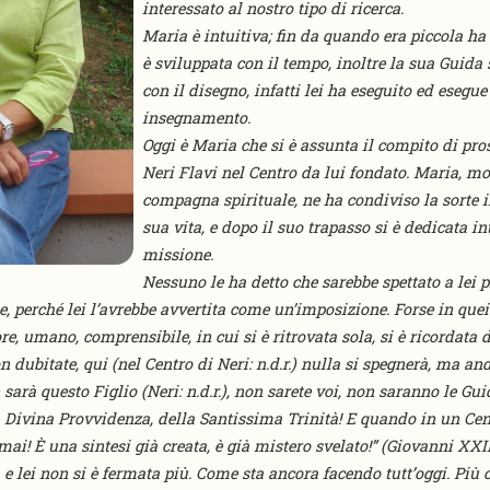
interessato al nostro tipo di ricerca.
Maria è intuitiva; fin da quando era piccola ha 
è sviluppata con il tempo, inoltre la sua Guida
con il disegno, infatti lei ha eseguito ed esegue
insegnamento.
Oggi è Maria che si è assunta il compito di pro
Neri Flavi nel Centro da lui fondato. Maria, mo
compagna spirituale, ne ha condiviso la sorte in 
sua vita, e dopo il suo trapasso si è dedicata i
missione.
Nessuno le ha detto che sarebbe spettato a lei 
ne, perché lei l’avrebbe avvertita come un’imposizione. Forse in qu
, umano, comprensibile, in cui si è ritrovata sola, si è ricordata d
 dubitate, qui (nel Centro di Neri: n.d.r.) nulla si spegnerà, ma an
 sarà questo Figlio (Neri: n.d.r.), non sarete voi, non saranno le G
a Divina Provvidenza, della Santissima Trinità! E quando in un Cen
ai! È una sintesi già creata, è già mistero svelato!” (Giovanni XXIII
 e lei non si è fermata più. Come sta ancora facendo tutt’oggi. Più 