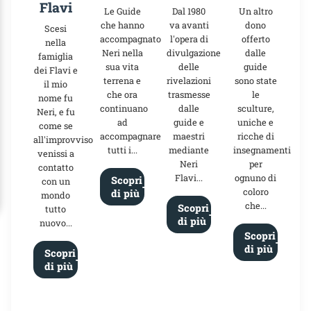
Flavi
Le Guide
Dal 1980
Un altro
che hanno
va avanti
dono
Scesi
accompagnato
l'opera di
offerto
nella
Neri nella
divulgazione
dalle
famiglia
sua vita
delle
guide
dei Flavi e
terrena e
rivelazioni
sono state
il mio
che ora
trasmesse
le
nome fu
continuano
dalle
sculture,
Neri, e fu
ad
guide e
uniche e
come se
accompagnare
maestri
ricche di
all'improvviso
tutti i...
mediante
insegnamenti
venissi a
Neri
per
contatto
Flavi...
ognuno di
Scopri
con un
coloro
di più
mondo
che...
Scopri
tutto
di più
nuovo...
Scopri
di più
Scopri
di più