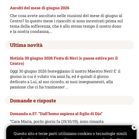
Ascolti del mese di giugno 2026
Che cosa avete ascoltato nelle riunioni del mese di giugno al
Centro? In questo mese i riascolti si sono incentrati prima sul
tema della sofferenza, che è allo stesso tempo il nostro dono
e la nostra condanna,…
Ultima novità
Notizia 30 giugno 2026 Festa di Neri (e pausa estiva per il
Centro)
Oggi 30 giugno 2026 festeggiamo il nostro Maestro Neri! E' il
giorno in cui è volato via anni fa, ed è quindi il giorno
dedicato a Lui, al suo ricordo, ai suoi insegnamenti, alla
passione che ci ha trasmesso! …
Domande e risposte
Domanda n.57. “Dall'homo sapiens al figlio di Dio”
“Cara Maria, pochi giorni fa (19/10/19), sono rimasta
impressionata ad ascoltare sul sito "Soul"
(https://www.youtube.com/watch?
Questo sito e terze parti utilizzano cookies o tecnologie simili
reload=9&v=ST47z5zeO9A), un' intervista a Federico Faggin,