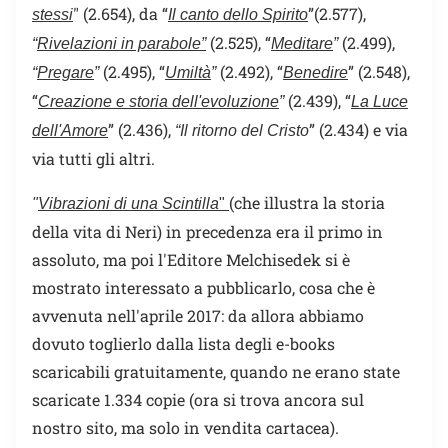
" (2.654), da “
”(2.577),
stessi
Il canto dello Spirito
(2.525), “
(2.499),
“
Rivelazioni in parabole”
Meditare
”
(2.495), “
(2.492), “
” (2.548),
“
Pregare
”
Umiltà
”
Benedire
“
(2.439), “
Creazione e storia dell'evoluzione
”
La Luce
” (2.436),
” (2.434) e via
dell'Amore
“Il ritorno del Cristo
via tutti gli altri.
(che illustra la storia
"
Vibrazioni di una Scintilla
"
della vita di Neri) in precedenza era il primo in
assoluto, ma poi l'Editore Melchisedek si è
mostrato interessato a pubblicarlo, cosa che è
avvenuta nell'aprile 2017: da allora abbiamo
dovuto toglierlo dalla lista degli e-books
scaricabili gratuitamente, quando ne erano state
scaricate 1.334 copie (ora si trova ancora sul
nostro sito, ma solo in vendita cartacea).