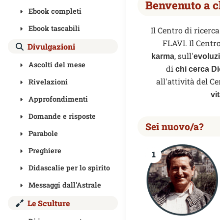
Benvenuto a c
Ebook completi
Ebook tascabili
Il Centro di ricerca
FLAVI. Il Centr
Divulgazioni
, sull'
karma
evoluz
Ascolti del mese
di
chi cerca D
all'attività del C
Rivelazioni
vi
Approfondimenti
Domande e risposte
Sei nuovo/a?
Parabole
Preghiere
Didascalie per lo spirito
Messaggi dall'Astrale
Le Sculture