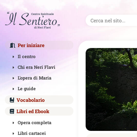
Per iniziare
Il centro
Chi era Neri Flavi
L'opera di Maria
Le guide
Vocabolario
Libri ed Ebook
Opera completa
Libri cartacei