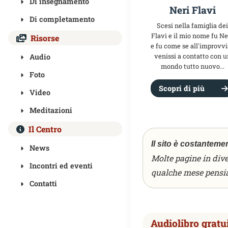
Di insegnamento
Neri Flavi
Di completamento
Scesi nella famiglia dei
Flavi e il mio nome fu Ner
Risorse
e fu come se all'improvvi
Audio
venissi a contatto con u
mondo tutto nuovo...
Foto
Scopri di più
Video
Meditazioni
Il Centro
Il sito è costanteme
News
Molte pagine in dive
Incontri ed eventi
qualche mese pensia
Contatti
Audiolibro gratui