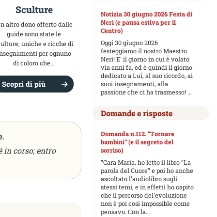
Sculture
Notizia 30 giugno 2026 Festa di
Neri (e pausa estiva per il
n altro dono offerto dalle
Centro)
guide sono state le
Oggi 30 giugno 2026
ulture, uniche e ricche di
festeggiamo il nostro Maestro
insegnamenti per ognuno
Neri! E' il giorno in cui è volato
di coloro che...
via anni fa, ed è quindi il giorno
dedicato a Lui, al suo ricordo, ai
Scopri di più
suoi insegnamenti, alla
passione che ci ha trasmesso! …
Domande e risposte
Domanda n.112. “Tornare
e.
bambini” (e il segreto del
 in corso; entro
sorriso)
“Cara Maria, ho letto il libro “La
parola del Cuore” e poi ho anche
ascoltato l'audiolibro sugli
stessi temi, e in effetti ho capito
che il percorso del'evoluzione
non è poi così impossible come
pensavo. Con la…