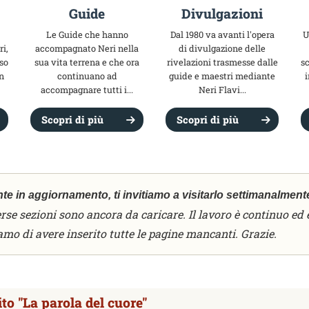
Guide
Divulgazioni
Le Guide che hanno
Dal 1980 va avanti l'opera
U
i,
accompagnato Neri nella
di divulgazione delle
so
sua vita terrena e che ora
rivelazioni trasmesse dalle
sc
n
continuano ad
guide e maestri mediante
accompagnare tutti i...
Neri Flavi...
Scopri di più
Scopri di più
nte in aggiornamento, ti invitiamo a visitarlo settimanalment
rse sezioni sono ancora da caricare. Il lavoro è continuo ed è
mo di avere inserito tutte le pagine mancanti. Grazie.
to "La parola del cuore"