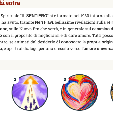
hi entra
 Spirituale "
" si è formato nel 1980 intorno all
IL SENTIERO
o ha avuto, tramite
, bellissime rivelazioni sulla
Neri Flavi
rei
, sulla Nuova Era che verrà, e in generale sul
ione
cammino d
con il proposito di migliorarsi e di dare amore. Tutti poss
io
entro, se animati dal desiderio di
conoscere la propria origi
, e aperti al dialogo per una crescita verso l'
ta
amore universa